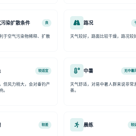
气污染扩散条件
路况
良
利于空气污染物稀释、扩散
天气较好，路面比较干燥，路况较
鱼
中暑
较适宜
无中暑
，但风力稍大，会对垂钓产
天气舒适，对易中暑人群来说非常
响。
善。
情
晨练
较差
较