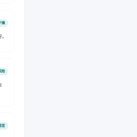
干燥
好。
风险
友
适宜