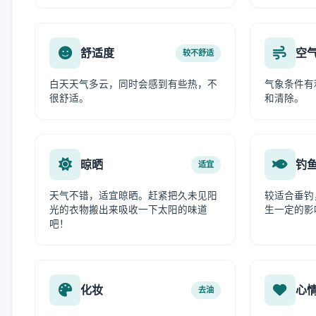
舒适度
空
较不舒适
白天天气多云，同时会感到有些热，不
气象条件有
很舒适。
和清除。
晾晒
钓
适宜
天气不错，适宜晾晒。赶紧把久未见阳
较适合垂钓
光的衣物搬出来吸收一下太阳的味道
生一定的影
吧！
化妆
心
去油