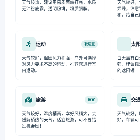
天气较热，建议用露质面霜打底，水质
天气较好，
无油粉底霜，透明粉饼，粉质胭脂。
烦躁，注意
和，给自己
运动
太
较适宜
天气较好，但因风力稍强，户外可选择
白天虽有白
对风力要求不高的运动，推荐您进行室
强，建议佩
内运动。
的遮阳镜
旅游
交
适宜
天气较好，温度稍高，幸好风稍大，会
天气较好，
缓解稍热的天气。适宜旅游，可不要错
好，车辆可
过机会呦！