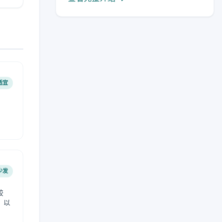
适宜
少发
较
，以