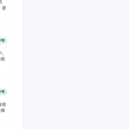
稍
，避
中等
护，
防晒
中等
涂擦
戴帽