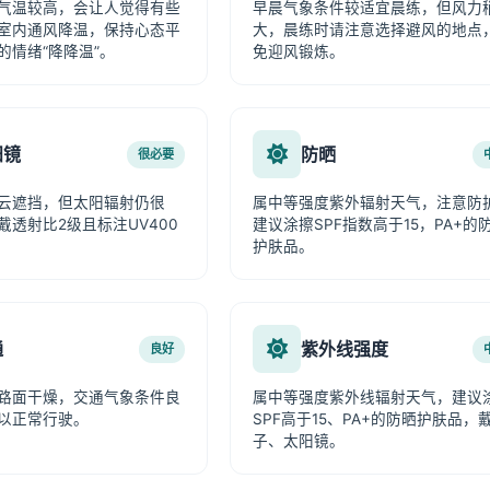
气温较高，会让人觉得有些
早晨气象条件较适宜晨练，但风力
室内通风降温，保持心态平
大，晨练时请注意选择避风的地点
的情绪“降降温”。
免迎风锻炼。
阳镜
防晒
很必要
云遮挡，但太阳辐射仍很
属中等强度紫外辐射天气，注意防
戴透射比2级且标注UV400
建议涂擦SPF指数高于15，PA+的
护肤品。
通
紫外线强度
良好
路面干燥，交通气象条件良
属中等强度紫外线辐射天气，建议
以正常行驶。
SPF高于15、PA+的防晒护肤品，
子、太阳镜。