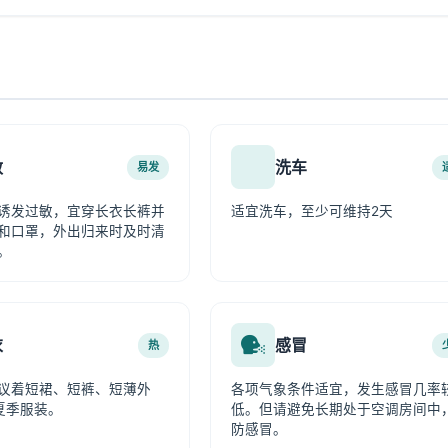
敏
洗车
易发
诱发过敏，宜穿长衣长裤并
适宜洗车，至少可维持2天
和口罩，外出归来时及时清
。
衣
感冒
热
议着短裙、短裤、短薄外
各项气象条件适宜，发生感冒几率
夏季服装。
低。但请避免长期处于空调房间中
防感冒。