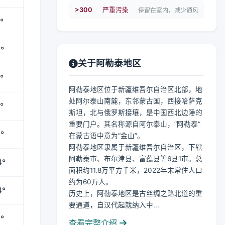
>300
严重污染
停留在室内，减少通风
°
°
关于阿勒泰地区
°
阿勒泰地区位于新疆维吾尔自治区北部，地
处阿尔泰山南麓，东邻蒙古国，西接哈萨克
°
斯坦，北与俄罗斯接壤，是中国西北边陲的
重要门户。其名称源自阿尔泰山，“阿勒泰”
°
在蒙古语中意为“金山”。
阿勒泰地区隶属于新疆维吾尔自治区，下辖
阿勒泰市、布尔津县、富蕴县等6县1市。总
4°
面积约11.8万平方千米，2022年末常住人口
约为60万人。
4°
历史上，阿勒泰地区是古丝绸之路北道的重
要通道，自汉代起就纳入中...
°
查看完整介绍