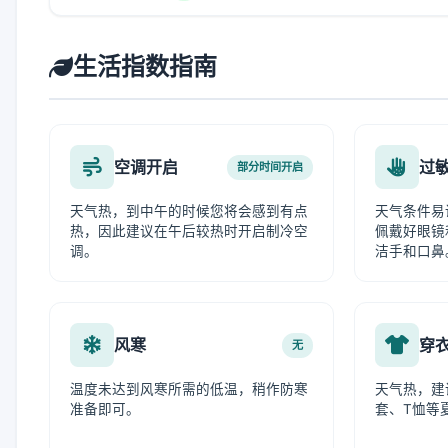
生活指数指南
空调开启
过
部分时间开启
天气热，到中午的时候您将会感到有点
天气条件易
热，因此建议在午后较热时开启制冷空
佩戴好眼镜
调。
洁手和口鼻
风寒
穿
无
温度未达到风寒所需的低温，稍作防寒
天气热，建
准备即可。
套、T恤等