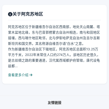
关于阿克苏地区
阿克苏地区位于新疆维吾尔自治区西南部，地处天山南麓、塔
里木盆地北缘，东与巴音郭楞蒙古自治州相连，南与和田地区
接壤，西与喀什地区毗邻，北与伊犁哈萨克自治州及吉尔吉斯
斯坦共和国交界。其名称源自维吾尔语“白水”之意。
作为新疆维吾尔自治区下辖地区，阿克苏地区总面积13.25万
平方千米，2022年末常住人口约274万人。该地区历史悠久，
是古丝绸之路的重要通道，汉代属西域都护府管辖，唐代设龟
兹都...
查看更多介绍
友情链接