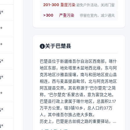
201-300
重度污染
避免户外活动，关闭门窗
6°
>300
严重污染
停留在室内，减少通风
°
°
关于巴楚县
5°
巴楚县位于新疆维吾尔自治区西南部，喀什
地区东部，地处塔里木盆地西北缘，东与阿
克苏地区沙雅县接壤，南与和田地区皮山县
8°
相连，西与麦盖提县毗邻，北与阿克苏地区
阿瓦提县交界。其名称源于“巴尔楚克”之简
°
称，“巴尔楚克”系蒙古语，意为富饶之地。
巴楚县行政上隶属于喀什地区，总面积2.17
万平方公里，辖3镇10乡，总人口约37万
5°
人，其中维吾尔族占绝大多数。
历史上，巴楚是古丝绸之路的重要驿站，...
4°