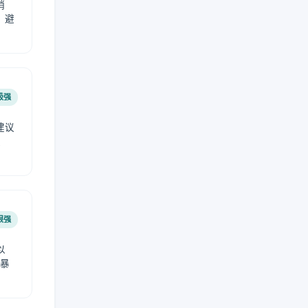
稍
，避
极强
建议
肤
很强
以
免暴