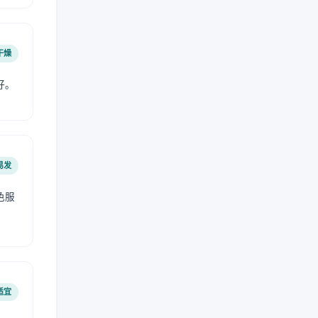
干燥
好。
易发
色服
适宜