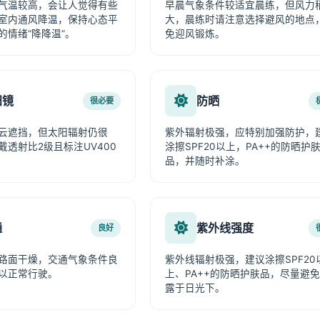
气温较高，会让人觉得有些
早晨气象条件较适宜晨练，但风力
室内通风降温，保持心态平
大，晨练时请注意选择避风的地点
的情绪“降降温”。
免迎风锻炼。
阳镜
防晒
很必要
云遮挡，但太阳辐射仍很
紫外辐射极强，应特别加强防护，
戴透射比2级且标注UV400
涂擦SPF20以上，PA++的防晒护
品，并随时补涂。
通
紫外线强度
良好
路面干燥，交通气象条件良
紫外线辐射极强，建议涂擦SPF20
以正常行驶。
上、PA++的防晒护肤品，尽量避
露于日光下。