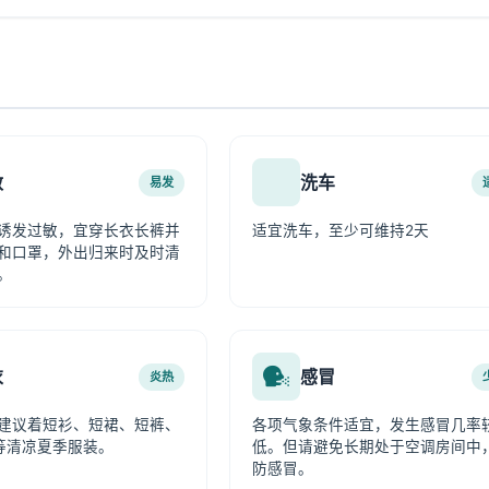
敏
洗车
易发
诱发过敏，宜穿长衣长裤并
适宜洗车，至少可维持2天
和口罩，外出归来时及时清
。
衣
感冒
炎热
建议着短衫、短裙、短裤、
各项气象条件适宜，发生感冒几率
等清凉夏季服装。
低。但请避免长期处于空调房间中
防感冒。