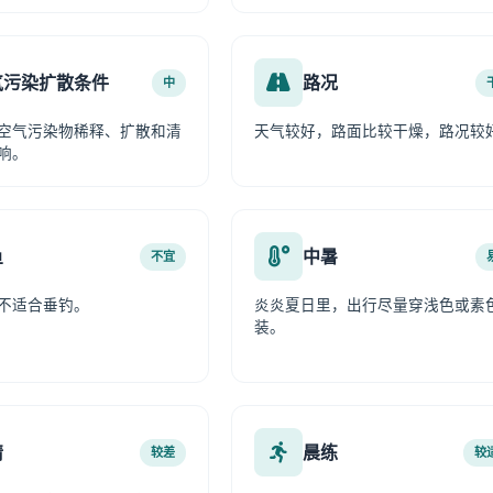
气污染扩散条件
路况
中
空气污染物稀释、扩散和清
天气较好，路面比较干燥，路况较
响。
鱼
中暑
不宜
不适合垂钓。
炎炎夏日里，出行尽量穿浅色或素
装。
情
晨练
较差
较