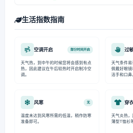
生活指数指南
空调开启
过
部分时间开启
天气热，到中午的时候您将会感到有点
天气条件易
热，因此建议在午后较热时开启制冷空
佩戴好眼镜
调。
洁手和口鼻
风寒
穿
无
温度未达到风寒所需的低温，稍作防寒
天气炎热，
准备即可。
薄型T恤衫