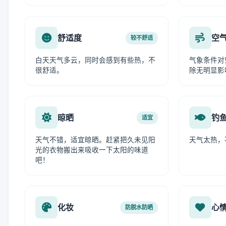
舒适度
空
较不舒适
白天天气多云，同时会感到有些热，不
气象条件对
很舒适。
除无明显影
晾晒
钓
适宜
天气不错，适宜晾晒。赶紧把久未见阳
天气太热，
光的衣物搬出来吸收一下太阳的味道
吧！
化妆
心
防脱水防晒