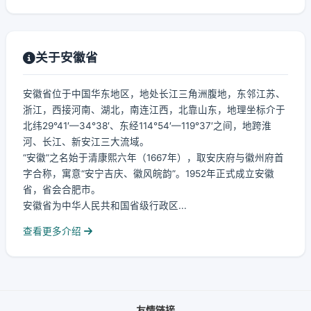
关于安徽省
安徽省位于中国华东地区，地处长江三角洲腹地，东邻江苏、
浙江，西接河南、湖北，南连江西，北靠山东，地理坐标介于
北纬29°41′—34°38′、东经114°54′—119°37′之间，地跨淮
河、长江、新安江三大流域。
“安徽”之名始于清康熙六年（1667年），取安庆府与徽州府首
字合称，寓意“安宁吉庆、徽风皖韵”。1952年正式成立安徽
省，省会合肥市。
安徽省为中华人民共和国省级行政区...
查看更多介绍
友情链接