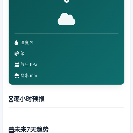
°
湿度 %
级
气压 hPa
降水 mm
逐小时预报
未来7天趋势