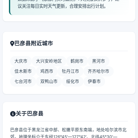
议关注每日实时天气更新，合理安排出行计划。
巴彦县附近城市
大庆市
大兴安岭地区
鹤岗市
黑河市
佳木斯市
鸡西市
牡丹江市
齐齐哈尔市
七台河市
双鸭山市
绥化市
伊春市
关于巴彦县
巴彦县位于黑龙江省中部、松嫩平原东南端，地处哈尔滨市北
郊，地理坐标介于东经126°45′—127°42′、北纬45°30′—