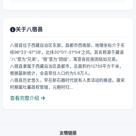
关于八宿县
八宿县位于西藏自治区东部，昌都市西南部，地理坐标介于东
经96°23′-97°28′，北纬30°01′-31°04′之间。其名称源于藏语
“八”意为“兄弟”，“宿”意为“团结”，寓意各民族团结如兄弟。
八宿县隶属于西藏自治区昌都市，总面积约12755平方千米，
根据最新统计，全县常住人口约为5.6万人。
八宿县历史悠久，早在新石器时代就有人类活动的痕迹。唐宋
时期属吐蕃政权管辖，元朝时归...
查看完整介绍
友情链接