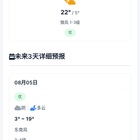
22°
/ 5°
微风 1-3级
优
未来3天详细预报
08月05日
优
阴
|
多云
3° ~ 19°
东南风