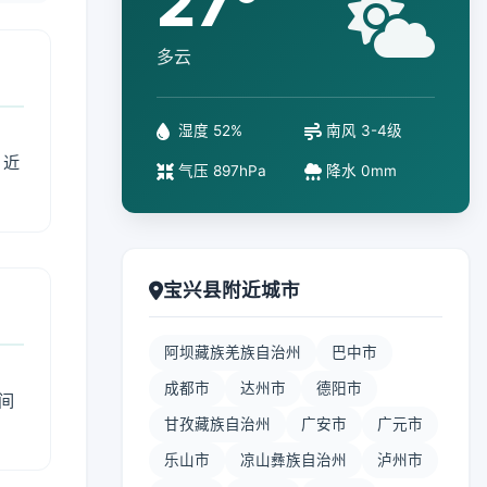
27°
多云
湿度 52%
南风 3-4级
、近
气压 897hPa
降水 0mm
宝兴县附近城市
阿坝藏族羌族自治州
巴中市
成都市
达州市
德阳市
间
甘孜藏族自治州
广安市
广元市
乐山市
凉山彝族自治州
泸州市