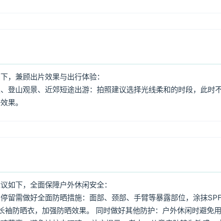
如下，兼顾出片效果与出行体验：
照、登山观景、近郊短途出游：拍照建议选择光线柔和的时段，此时
好效果。
建议如下，全面保障户外休闲安全：
停留需做好全面防晒措施：面部、颈部、手臂等暴露部位，涂抹SPF
着长袖防晒衣，加强防晒效果。 同时做好其他防护：户外休闲时避免