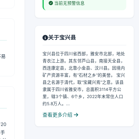
当前无预警信息
关于宝兴县
宝兴县位于四川省西部，雅安市北部，地处
不易
青衣江上游。其东邻芦山县，南接天全县，
西连康定县，北靠小金县、汶川县。因境内
矿产资源丰富，有“石材之乡”的美誉。 宝兴
县之名源于清代，取“宝藏兴焉”之意。该县
隶属于四川省雅安市，总面积3114平方公
里，辖3个镇、6个乡，2022年末常住人口
约5.8万人。...
查看更多介绍
20
用手