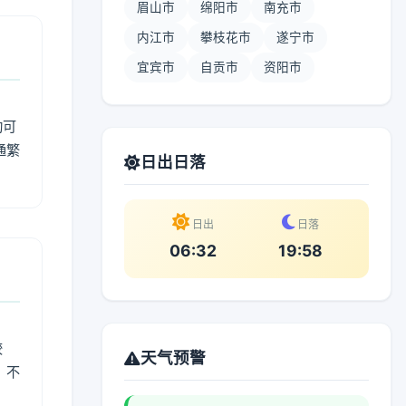
眉山市
绵阳市
南充市
内江市
攀枝花市
遂宁市
宜宾市
自贡市
资阳市
动可
通繁
日出日落
日出
日落
06:32
19:58
较
天气预警
、不