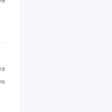
户外
长全
弃垃