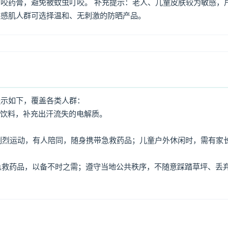
咬药膏，避免被蚊虫叮咬。 补充提示：老人、儿童皮肤较为敏感，
敏感肌人群可选择温和、无刺激的防晒产品。
提示如下，覆盖各类人群：
动饮料，补充出汗流失的电解质。
免剧烈运动，有人陪同，随身携带急救药品；儿童户外休闲时，需有家
、急救药品，以备不时之需；遵守当地公共秩序，不随意踩踏草坪、丢