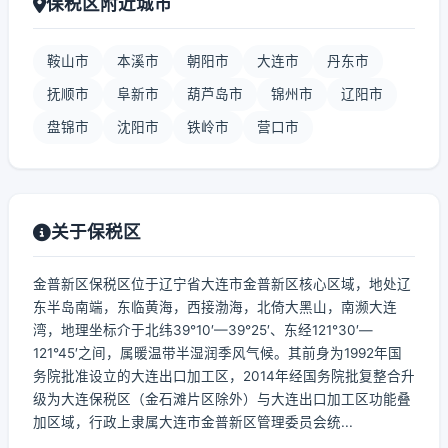
保税区附近城市
鞍山市
本溪市
朝阳市
大连市
丹东市
抚顺市
阜新市
葫芦岛市
锦州市
辽阳市
盘锦市
沈阳市
铁岭市
营口市
关于保税区
金普新区保税区位于辽宁省大连市金普新区核心区域，地处辽
东半岛南端，东临黄海，西接渤海，北倚大黑山，南濒大连
湾，地理坐标介于北纬39°10′—39°25′、东经121°30′—
121°45′之间，属暖温带半湿润季风气候。其前身为1992年国
务院批准设立的大连出口加工区，2014年经国务院批复整合升
级为大连保税区（金石滩片区除外）与大连出口加工区功能叠
加区域，行政上隶属大连市金普新区管理委员会统...