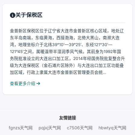
关于保税区
金普新区保税区位于辽宁省大连市金普新区核心区域，地处辽
东半岛南端，东临黄海，西接渤海，北倚大黑山，南濒大连
湾，地理坐标介于北纬39°10′—39°25′、东经121°30′—
121°45′之间，属暖温带半湿润季风气候。其前身为1992年国
务院批准设立的大连出口加工区，2014年经国务院批复整合升
级为大连保税区（金石滩片区除外）与大连出口加工区功能叠
加区域，行政上隶属大连市金普新区管理委员会统...
查看更多介绍
友情链接
fgnzs天气网
pqjxj天气网
c7506天气网
hbwtyq天气网