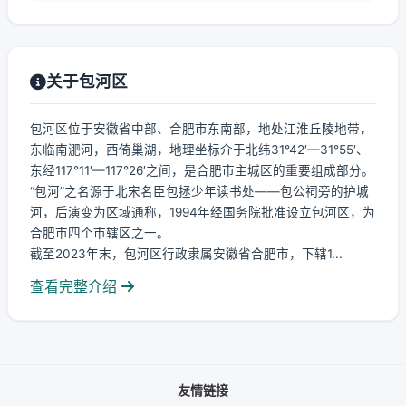
关于包河区
包河区位于安徽省中部、合肥市东南部，地处江淮丘陵地带，
东临南淝河，西倚巢湖，地理坐标介于北纬31°42′—31°55′、
东经117°11′—117°26′之间，是合肥市主城区的重要组成部分。
“包河”之名源于北宋名臣包拯少年读书处——包公祠旁的护城
河，后演变为区域通称，1994年经国务院批准设立包河区，为
合肥市四个市辖区之一。
截至2023年末，包河区行政隶属安徽省合肥市，下辖1...
查看完整介绍
友情链接