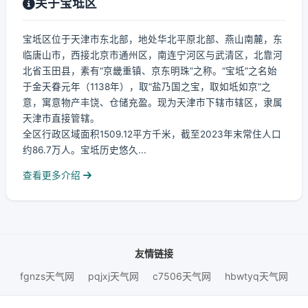
关于宝坻区
宝坻区位于天津市东北部，地处华北平原北部、燕山南麓，东
临唐山市，西接北京市通州区，南连宁河区与武清区，北靠河
北省玉田县，素有“京畿重镇、京东明珠”之称。“宝坻”之名始
于金天眷元年（1138年），取“盐乃国之宝，取如坻如京”之
意，寓意物产丰饶、仓储充盈。现为天津市下辖市辖区，隶属
天津市直接管辖。
全区行政区域面积1509.12平方千米，截至2023年末常住人口
约86.7万人。宝坻历史悠久...
查看更多介绍
友情链接
fgnzs天气网
pqjxj天气网
c7506天气网
hbwtyq天气网