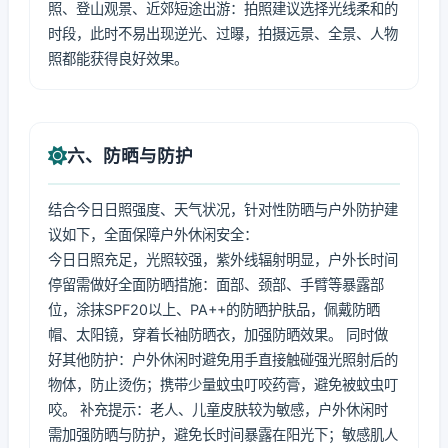
照、登山观景、近郊短途出游：拍照建议选择光线柔和的
时段，此时不易出现逆光、过曝，拍摄远景、全景、人物
照都能获得良好效果。
六、防晒与防护
结合今日日照强度、天气状况，针对性防晒与户外防护建
议如下，全面保障户外休闲安全：
今日日照充足，光照较强，紫外线辐射明显，户外长时间
停留需做好全面防晒措施：面部、颈部、手臂等暴露部
位，涂抹SPF20以上、PA++的防晒护肤品，佩戴防晒
帽、太阳镜，穿着长袖防晒衣，加强防晒效果。 同时做
好其他防护：户外休闲时避免用手直接触碰强光照射后的
物体，防止烫伤；携带少量蚊虫叮咬药膏，避免被蚊虫叮
咬。 补充提示：老人、儿童皮肤较为敏感，户外休闲时
需加强防晒与防护，避免长时间暴露在阳光下；敏感肌人