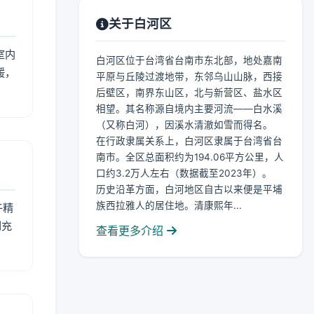
关于白河区
室内
白河区位于台湾省台南市东北部，地处嘉南
暖，
平原与丘陵过渡地带，东邻乌山山脉，西接
后壁区，南界东山区，北与新营区、盐水区
相望。其名称源自境内主要河流——白水溪
（又称白河），因溪水清澈如雪而得名。
在行政隶属关系上，白河区隶属于台湾省台
南市。全区总面积约为194.06平方公里，人
口约3.2万人左右（数据截至2023年）。
历史沿革方面，白河地区自古以来便是平埔
族西拉雅人的居住地。清康熙年...
午精
到充
查看更多介绍