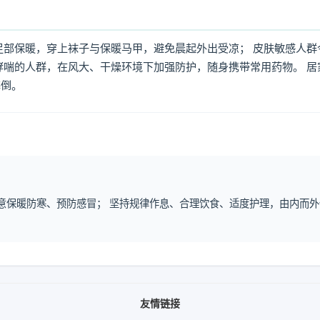
足部保暖，穿上袜子与保暖马甲，避免晨起外出受凉； 皮肤敏感人群
哮喘的人群，在风大、干燥环境下加强防护，随身携带常用药物。 居
摔倒。
注意保暖防寒、预防感冒； 坚持规律作息、合理饮食、适度护理，由内而外
友情链接