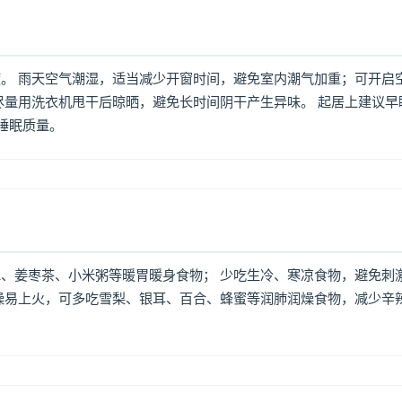
。 雨天空气潮湿，适当减少开窗时间，避免室内潮气加重；可开启
尽量用洗衣机甩干后晾晒，避免长时间阴干产生异味。 起居上建议早
高睡眠质量。
、姜枣茶、小米粥等暖胃暖身食物； 少吃生冷、寒凉食物，避免刺
燥易上火，可多吃雪梨、银耳、百合、蜂蜜等润肺润燥食物，减少辛