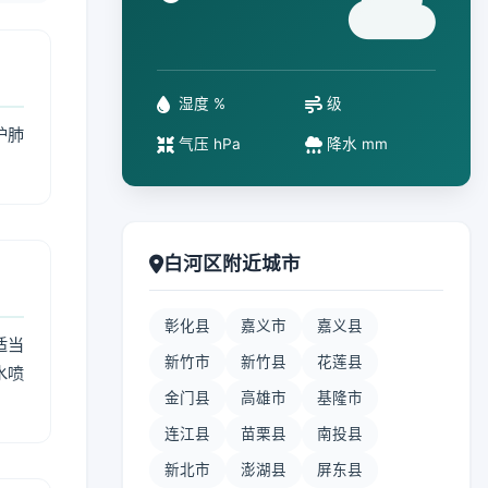
°
湿度 %
级
护肺
气压 hPa
降水 mm
白河区附近城市
彰化县
嘉义市
嘉义县
适当
新竹市
新竹县
花莲县
水喷
金门县
高雄市
基隆市
连江县
苗栗县
南投县
新北市
澎湖县
屏东县