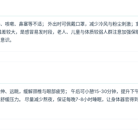
、咳嗽、鼻塞等不适； 外出时可佩戴口罩，减少冷风与粉尘刺激；
温差较大，是感冒易发时段，老人、儿童与体质较弱人群注意加强保
护意识。
、远眺，缓解颈椎与眼部疲劳； 午后可小憩15-30分钟，提升下
舒缓压力。 尽量减少熬夜，保证每晚7-8小时睡眠，让身体器官得