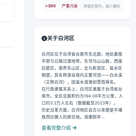
>300
严重污染
停留在室内，减少通风
关于白河区
白河区位于台湾省台南市东北部，地处嘉南
平原与丘陵过渡地带，东邻乌山山脉，西接
后壁区，南界东山区，北与新营区、盐水区
相望。其名称源自境内主要河流——白水溪
（又称白河），因溪水清澈如雪而得名。
在行政隶属关系上，白河区隶属于台湾省台
南市。全区总面积约为194.06平方公里，人
口约3.2万人左右（数据截至2023年）。
历史沿革方面，白河地区自古以来便是平埔
族西拉雅人的居住地。清康熙年...
查看完整介绍