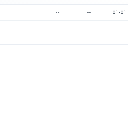
--
--
0°~0°