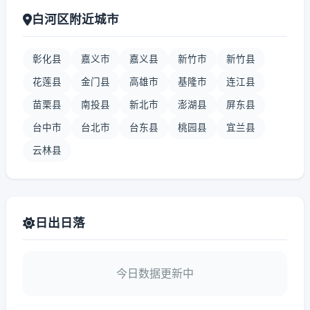
白河区附近城市
彰化县
嘉义市
嘉义县
新竹市
新竹县
花莲县
金门县
高雄市
基隆市
连江县
苗栗县
南投县
新北市
澎湖县
屏东县
台中市
台北市
台东县
桃园县
宜兰县
云林县
日出日落
今日数据更新中