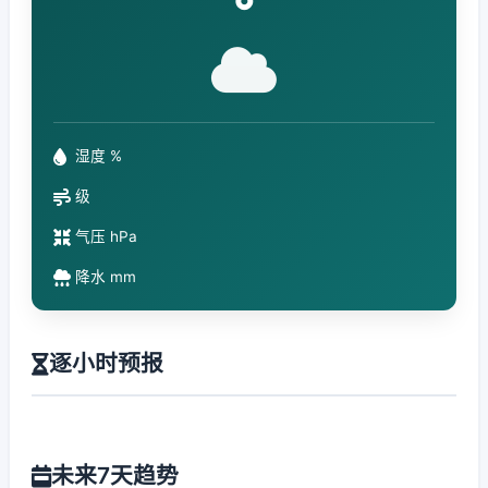
°
湿度 %
级
气压 hPa
降水 mm
逐小时预报
未来7天趋势