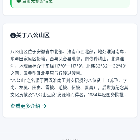
当前无预警信息
关于八公山区
八公山区位于安徽省中北部、淮南市西北部，地处淮河南岸，
东与田家庵区接壤，西与凤台县毗邻，南依舜耕山，北濒淮
河，地理坐标介于东经117°0′—117°9′、北纬32°32′—32°40′
之间，属典型淮北平原与丘陵过渡带。
“八公山”之名源于西汉淮南王刘安招揽的八位贤士（苏飞、李
尚、左吴、田由、雷被、毛被、伍被、晋昌），后世为纪念其
文化贡献及“八公山豆腐”发源地而得名，1984年经国务院批...
查看更多介绍