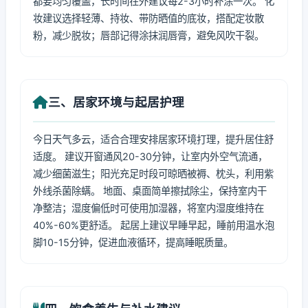
都要均匀覆盖，长时间在外建议每2-3小时补涂一次。 化
妆建议选择轻薄、持妆、带防晒值的底妆，搭配定妆散
粉，减少脱妆；唇部记得涂抹润唇膏，避免风吹干裂。
三、居家环境与起居护理
今日天气多云，适合合理安排居家环境打理，提升居住舒
适度。 建议开窗通风20-30分钟，让室内外空气流通，
减少细菌滋生；阳光充足时段可晾晒被褥、枕头，利用紫
外线杀菌除螨。 地面、桌面简单擦拭除尘，保持室内干
净整洁；湿度偏低时可使用加湿器，将室内湿度维持在
40%-60%更舒适。 起居上建议早睡早起，睡前用温水泡
脚10-15分钟，促进血液循环，提高睡眠质量。