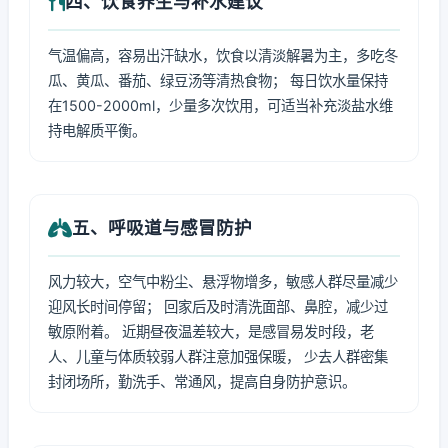
四、饮食养生与补水建议
气温偏高，容易出汗缺水，饮食以清淡解暑为主，多吃冬
瓜、黄瓜、番茄、绿豆汤等清热食物； 每日饮水量保持
在1500-2000ml，少量多次饮用，可适当补充淡盐水维
持电解质平衡。
五、呼吸道与感冒防护
风力较大，空气中粉尘、悬浮物增多，敏感人群尽量减少
迎风长时间停留； 回家后及时清洗面部、鼻腔，减少过
敏原附着。 近期昼夜温差较大，是感冒易发时段，老
人、儿童与体质较弱人群注意加强保暖， 少去人群密集
封闭场所，勤洗手、常通风，提高自身防护意识。