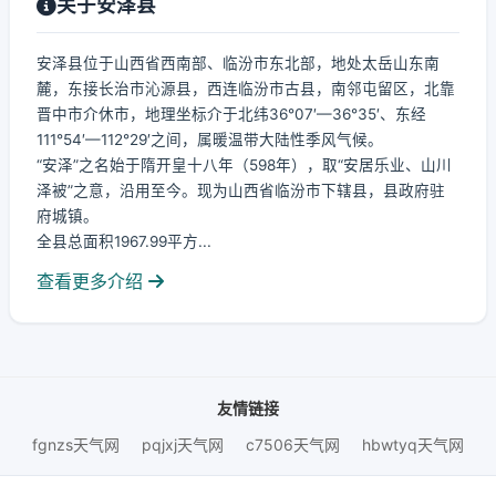
关于安泽县
安泽县位于山西省西南部、临汾市东北部，地处太岳山东南
麓，东接长治市沁源县，西连临汾市古县，南邻屯留区，北靠
晋中市介休市，地理坐标介于北纬36°07′—36°35′、东经
111°54′—112°29′之间，属暖温带大陆性季风气候。
“安泽”之名始于隋开皇十八年（598年），取“安居乐业、山川
泽被”之意，沿用至今。现为山西省临汾市下辖县，县政府驻
府城镇。
全县总面积1967.99平方...
查看更多介绍
友情链接
fgnzs天气网
pqjxj天气网
c7506天气网
hbwtyq天气网