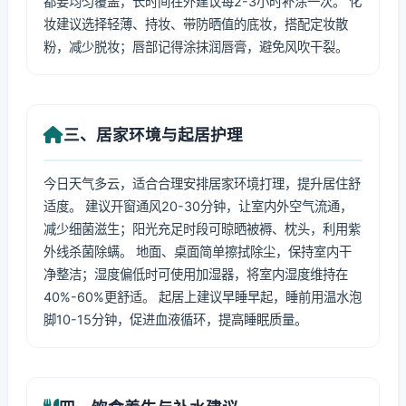
都要均匀覆盖，长时间在外建议每2-3小时补涂一次。 化
妆建议选择轻薄、持妆、带防晒值的底妆，搭配定妆散
粉，减少脱妆；唇部记得涂抹润唇膏，避免风吹干裂。
三、居家环境与起居护理
今日天气多云，适合合理安排居家环境打理，提升居住舒
适度。 建议开窗通风20-30分钟，让室内外空气流通，
减少细菌滋生；阳光充足时段可晾晒被褥、枕头，利用紫
外线杀菌除螨。 地面、桌面简单擦拭除尘，保持室内干
净整洁；湿度偏低时可使用加湿器，将室内湿度维持在
40%-60%更舒适。 起居上建议早睡早起，睡前用温水泡
脚10-15分钟，促进血液循环，提高睡眠质量。