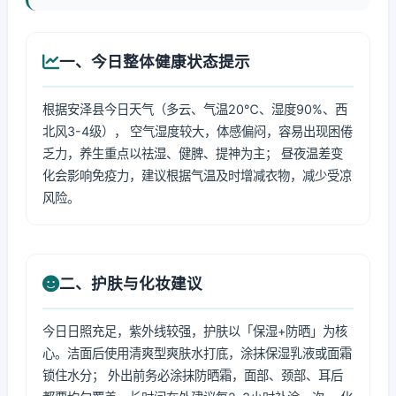
一、今日整体健康状态提示
根据安泽县今日天气（多云、气温20℃、湿度90%、西
北风3-4级）， 空气湿度较大，体感偏闷，容易出现困倦
乏力，养生重点以祛湿、健脾、提神为主； 昼夜温差变
化会影响免疫力，建议根据气温及时增减衣物，减少受凉
风险。
二、护肤与化妆建议
今日日照充足，紫外线较强，护肤以「保湿+防晒」为核
心。洁面后使用清爽型爽肤水打底，涂抹保湿乳液或面霜
锁住水分； 外出前务必涂抹防晒霜，面部、颈部、耳后