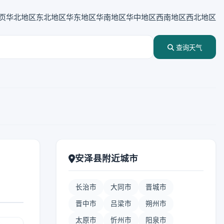
页
华北地区
东北地区
华东地区
华南地区
华中地区
西南地区
西北地区
查询天气
安泽县附近城市
长治市
大同市
晋城市
晋中市
吕梁市
朔州市
太原市
忻州市
阳泉市