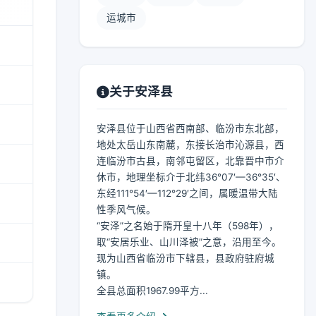
运城市
关于安泽县
安泽县位于山西省西南部、临汾市东北部，
地处太岳山东南麓，东接长治市沁源县，西
连临汾市古县，南邻屯留区，北靠晋中市介
休市，地理坐标介于北纬36°07′—36°35′、
东经111°54′—112°29′之间，属暖温带大陆
性季风气候。
“安泽”之名始于隋开皇十八年（598年），
取“安居乐业、山川泽被”之意，沿用至今。
现为山西省临汾市下辖县，县政府驻府城
镇。
全县总面积1967.99平方...