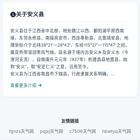
关于安义县
安义县位于江西省中北部，地处赣江以西、鄱阳湖平原西南
缘，东邻永修县，南接高安市，西连奉新县，北靠靖安县，地
理坐标介于北纬28°21′—28°43′、东经115°27′—115°47′之间，
属亚热带湿润季风气候。县名源于境内古安义乡及安义水（今
潦河支流），自南唐升元元年（937年）析建昌县地置县，始
称“安义”，取“安定仁义”之意，沿用至今。
安义县为江西省南昌市下辖县，行政隶属关系明确，...
查看更多介绍
友情链接
fgnzs天气网
pqjxj天气网
c7506天气网
hbwtyq天气网