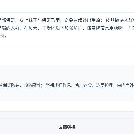
足部保暖，穿上袜子与保暖马甲，避免晨起外出受凉； 皮肤敏感人群
哮喘的人群，在风大、干燥环境下加强防护，随身携带常用药物。 居
摔倒。
注意保暖防寒、预防感冒； 坚持规律作息、合理饮食、适度护理，由内而外
友情链接