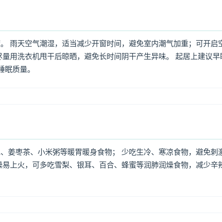
。 雨天空气潮湿，适当减少开窗时间，避免室内潮气加重；可开启
尽量用洗衣机甩干后晾晒，避免长时间阴干产生异味。 起居上建议早
高睡眠质量。
、姜枣茶、小米粥等暖胃暖身食物； 少吃生冷、寒凉食物，避免刺
燥易上火，可多吃雪梨、银耳、百合、蜂蜜等润肺润燥食物，减少辛