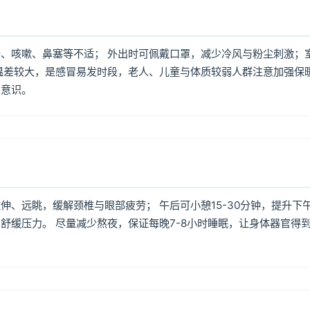
、咳嗽、鼻塞等不适； 外出时可佩戴口罩，减少冷风与粉尘刺激；
温差较大，是感冒易发时段，老人、儿童与体质较弱人群注意加强保
护意识。
、远眺，缓解颈椎与眼部疲劳； 午后可小憩15-30分钟，提升下
舒缓压力。 尽量减少熬夜，保证每晚7-8小时睡眠，让身体器官得