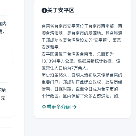
关于安平区
室内
台湾省台南市安平区位于台南市西南部，西
暖，
濒台湾海峡，是台南市的发源地。其名称源
于郑成功收复台湾后设立的“安平镇”，寓意
安定和平。
安平区隶属于台湾省台南市，总面积为
18.1394平方公里。根据最新统计数据，该
区常住人口约为7万余人。
历史沿革悠久，自明末清初以来便是台湾的
重要门户。郑成功在此建立政权，此后历经
清朝、日据时期，直至今日成为台南市的一
午精
个行政区。区内保留了众多古迹遗址，如...
到充
查看更多介绍