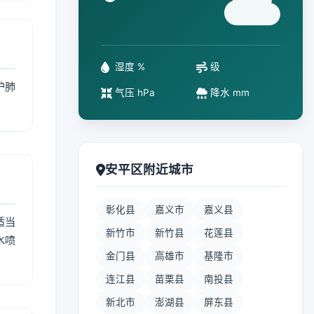
°
湿度 %
级
护肺
气压 hPa
降水 mm
安平区附近城市
彰化县
嘉义市
嘉义县
适当
新竹市
新竹县
花莲县
水喷
金门县
高雄市
基隆市
连江县
苗栗县
南投县
新北市
澎湖县
屏东县