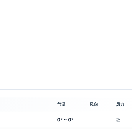
气温
风向
风力
0° ~ 0°
级