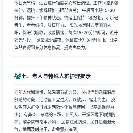
今日天气晴，适合进行轻度身心放松调理。工作间隙多做
拉伸、远眺，缓解颈椎与眼部疲劳； 午后可小憩15-30
分钟，提升下午精神状态。情绪上保持平和放松，听听轻
音乐、看看绿植，舒缓压力。 阳光充足时适度晒晒太
阳，促进钙吸收，改善情绪，每次15-20分钟即可，避开
强光时段。 尽量减少熬夜，保证每晚7-8小时睡眠，让身
体器官得到充分休息修复，提高免疫力。
七、老人与特殊人群护理提示
老年人代谢较慢，体温调节能力弱， 外出活动选择温度
舒适的时段，活动量不宜过大，以散步、慢走为主。 皮
肤敏感人群今日减少刺激性化妆品使用，以基础保湿为
主； 有鼻炎、哮喘的人群，在风大、干燥环境下加强防
护，随身携带常用药物。 居家注意防滑，尤其是潮湿天
气，地面及时擦干，避免意外摔倒。