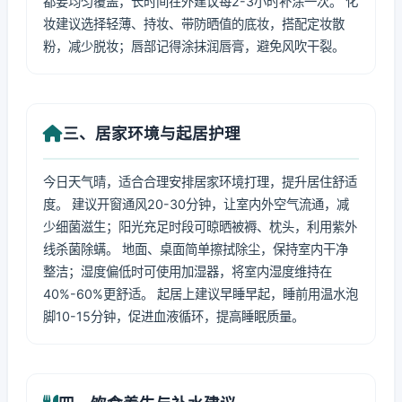
都要均匀覆盖，长时间在外建议每2-3小时补涂一次。 化
妆建议选择轻薄、持妆、带防晒值的底妆，搭配定妆散
粉，减少脱妆；唇部记得涂抹润唇膏，避免风吹干裂。
三、居家环境与起居护理
今日天气晴，适合合理安排居家环境打理，提升居住舒适
度。 建议开窗通风20-30分钟，让室内外空气流通，减
少细菌滋生；阳光充足时段可晾晒被褥、枕头，利用紫外
线杀菌除螨。 地面、桌面简单擦拭除尘，保持室内干净
整洁；湿度偏低时可使用加湿器，将室内湿度维持在
40%-60%更舒适。 起居上建议早睡早起，睡前用温水泡
脚10-15分钟，促进血液循环，提高睡眠质量。