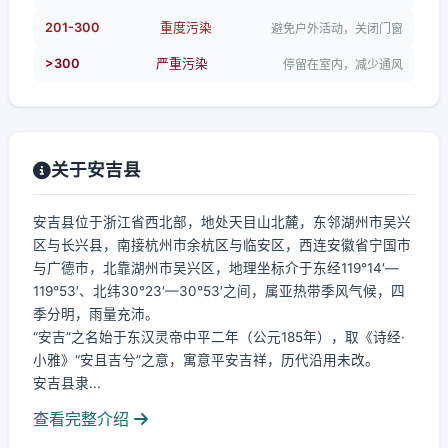
201-300
重度污染
避免户外活动，关闭门窗
>300
严重污染
停留在室内，减少通风
关于安吉县
安吉县位于浙江省西北部，地处天目山北麓，东邻湖州市吴兴
区与长兴县，南接杭州市余杭区与临安区，西连安徽省宁国市
与广德市，北靠湖州市吴兴区，地理坐标介于东经119°14′—
119°53′、北纬30°23′—30°53′之间，属亚热带季风气候，四
季分明，雨量充沛。
“安吉”之名始于东汉灵帝中平二年（公元185年），取《诗经·
小雅》“安且吉兮”之意，寓意平安吉祥，历代沿用未改。
安吉县隶...
查看完整介绍