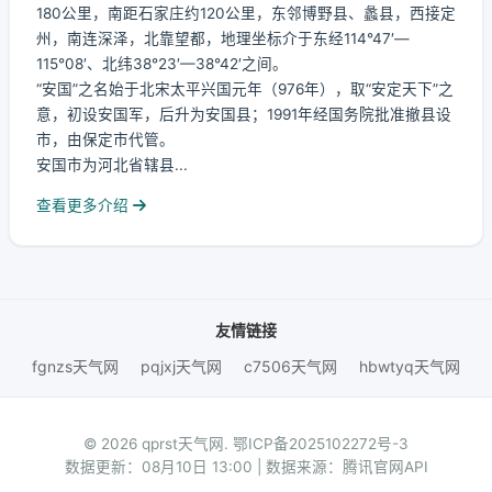
180公里，南距石家庄约120公里，东邻博野县、蠡县，西接定
州，南连深泽，北靠望都，地理坐标介于东经114°47′—
115°08′、北纬38°23′—38°42′之间。
“安国”之名始于北宋太平兴国元年（976年），取“安定天下”之
意，初设安国军，后升为安国县；1991年经国务院批准撤县设
市，由保定市代管。
安国市为河北省辖县...
查看更多介绍
友情链接
fgnzs天气网
pqjxj天气网
c7506天气网
hbwtyq天气网
© 2026 qprst天气网.
鄂ICP备2025102272号-3
数据更新：08月10日 13:00 | 数据来源：腾讯官网API