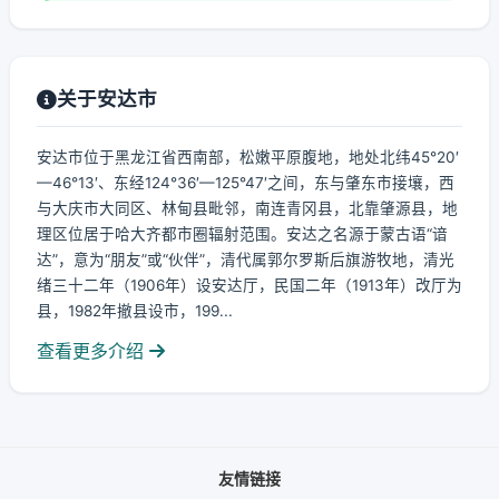
关于安达市
安达市位于黑龙江省西南部，松嫩平原腹地，地处北纬45°20′
—46°13′、东经124°36′—125°47′之间，东与肇东市接壤，西
与大庆市大同区、林甸县毗邻，南连青冈县，北靠肇源县，地
理区位居于哈大齐都市圈辐射范围。安达之名源于蒙古语“谙
达”，意为“朋友”或“伙伴”，清代属郭尔罗斯后旗游牧地，清光
绪三十二年（1906年）设安达厅，民国二年（1913年）改厅为
县，1982年撤县设市，199...
查看更多介绍
友情链接