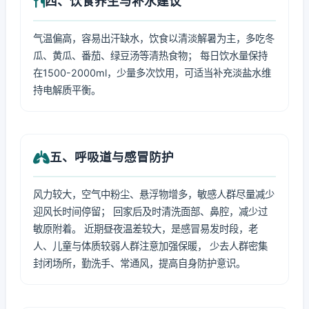
四、饮食养生与补水建议
气温偏高，容易出汗缺水，饮食以清淡解暑为主，多吃冬
瓜、黄瓜、番茄、绿豆汤等清热食物； 每日饮水量保持
在1500-2000ml，少量多次饮用，可适当补充淡盐水维
持电解质平衡。
五、呼吸道与感冒防护
风力较大，空气中粉尘、悬浮物增多，敏感人群尽量减少
迎风长时间停留； 回家后及时清洗面部、鼻腔，减少过
敏原附着。 近期昼夜温差较大，是感冒易发时段，老
人、儿童与体质较弱人群注意加强保暖， 少去人群密集
封闭场所，勤洗手、常通风，提高自身防护意识。