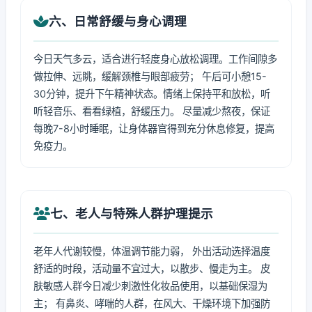
六、日常舒缓与身心调理
今日天气多云，适合进行轻度身心放松调理。工作间隙多
做拉伸、远眺，缓解颈椎与眼部疲劳； 午后可小憩15-
30分钟，提升下午精神状态。情绪上保持平和放松，听
听轻音乐、看看绿植，舒缓压力。 尽量减少熬夜，保证
每晚7-8小时睡眠，让身体器官得到充分休息修复，提高
免疫力。
七、老人与特殊人群护理提示
老年人代谢较慢，体温调节能力弱， 外出活动选择温度
舒适的时段，活动量不宜过大，以散步、慢走为主。 皮
肤敏感人群今日减少刺激性化妆品使用，以基础保湿为
主； 有鼻炎、哮喘的人群，在风大、干燥环境下加强防