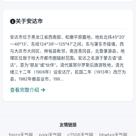
关于安达市
安达市位于黑龙江省西南部，松嫩平原腹地，地处北纬45°20′
—46°13′、东经124°36′—125°47′之间，东与肇东市接壤，西
与大庆市大同区、林甸县毗邻，南连青冈县，北靠肇源县，地
理区位居于哈大齐都市圈辐射范围。安达之名源于蒙古语“谙
达”，意为“朋友”或“伙伴”，清代属郭尔罗斯后旗游牧地，清光
绪三十二年（1906年）设安达厅，民国二年（1913年）改厅为
县，1982年撤县设市，199...
查看完整介绍
友情链接
fgnzs天气网
pqjxj天气网
c7506天气网
hbwtyq天气网