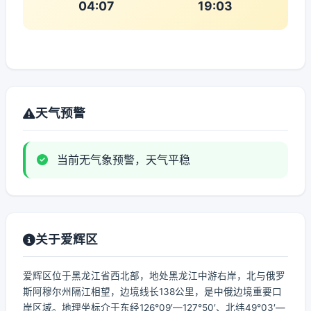
04:07
19:03
天气预警
当前无气象预警，天气平稳
关于爱辉区
爱辉区位于黑龙江省西北部，地处黑龙江中游右岸，北与俄罗
斯阿穆尔州隔江相望，边境线长138公里，是中俄边境重要口
岸区域。地理坐标介于东经126°09′—127°50′、北纬49°03′—